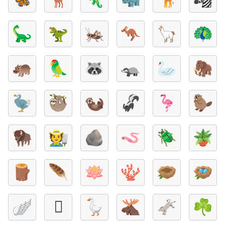
🦕
🦖
🦗
🦘
🦙
🦚
🦛
🦜
🦝
🦡
🦢
🦣
🦤
🦥
🦦
🦨
🦩
🦫
🦬
🧑‍🌾
🪨
🪱
🪲
🪴
🪵
🪶
🪷
🪸
🪹
🪺
🪽
🪾
🪿
🫎
🫏
☘️