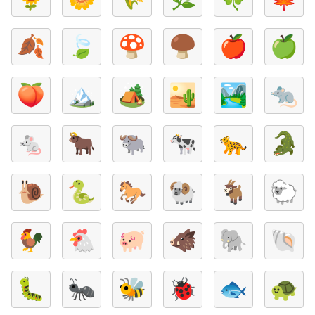
🍂
🍃
🍄
🍄‍🟫
🍎
🍏
🍑
🏔️
🏕️
🏜️
🏞️
🐀
🐁
🐂
🐃
🐄
🐆
🐊
🐌
🐍
🐎
🐏
🐐
🐑
🐓
🐔
🐖
🐗
🐘
🐚
🐛
🐜
🐝
🐞
🐟
🐢