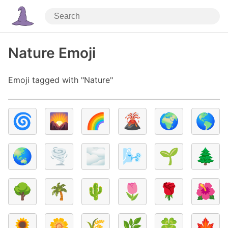
Nature Emoji
Emoji tagged with "Nature"
🌀
🌄
🌈
🌋
🌍
🌎
🌏
🌪️
🌫️
🌬️
🌱
🌲
🌳
🌴
🌵
🌷
🌹
🌺
🌻
🌼
🌾
🌿
🍀
🍁