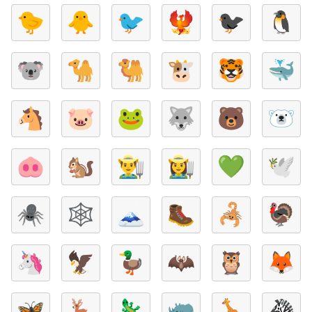
🐤
🐥
🐦
🐦‍🔥
🐦‍⬛
🐧
🐨
🐪
🐫
🐮
🐯
🐳
🐴
🐷
🐸
🐺
🐻
🐻‍❄️
🐽
🐿️
👨‍🌾
👩‍🌾
💚
🕊️
🕷️
🕸️
🗻
🥾
🦂
🦃
🦄
🦅
🦆
🦇
🦉
🦊
🦋
🦌
🦎
🦏
🦒
🦓