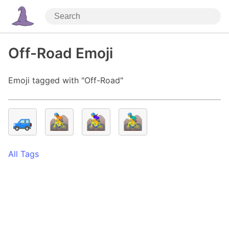
Off-Road Emoji
Emoji tagged with "Off-Road"
🚙
🚵
🚵‍♀️
🚵‍♂️
All Tags