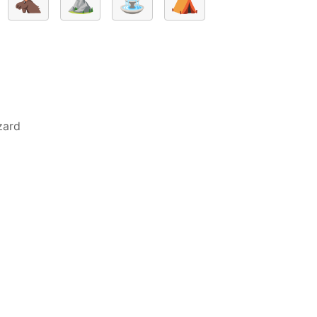
🫎
⛰️
⛲
⛺
zard