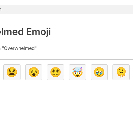
lmed Emoji
h "Overwhelmed"
😫
😵
😵‍💫
🤯
🥹
🫠