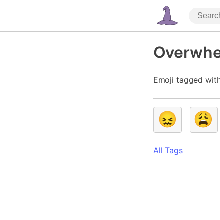
Overwhe
Emoji tagged wit
😖
😩
All Tags