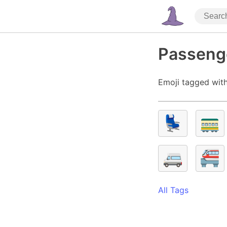
Passeng
Emoji tagged wit
💺
🚃
🚐
🚝
All Tags