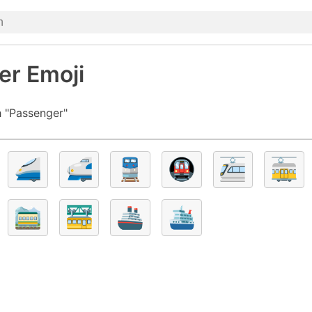
er Emoji
h "Passenger"
🚄
🚅
🚆
🚇
🚈
🚋
🚞
🚟
🚢
🛳️